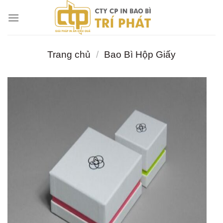
Chuyển
đến
nội
dung
Trang chủ
/
Bao Bì Hộp Giấy