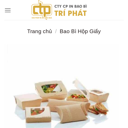
Chuyển
đến
nội
dung
Trang chủ
/
Bao Bì Hộp Giấy