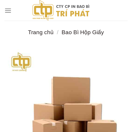
Chuyển
đến
nội
dung
Trang chủ
/
Bao Bì Hộp Giấy