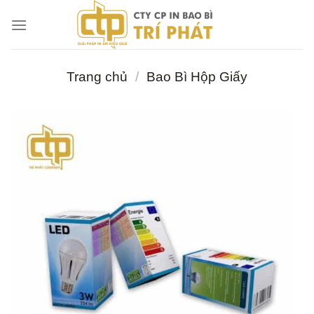
Chuyển
đến
nội
dung
Trang chủ
/
Bao Bì Hộp Giấy