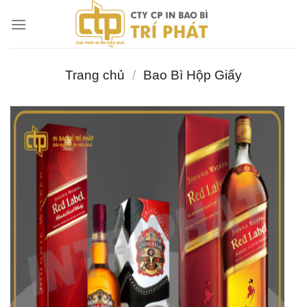
Chuyển
đến
nội
dung
Trang chủ
/
Bao Bì Hộp Giấy