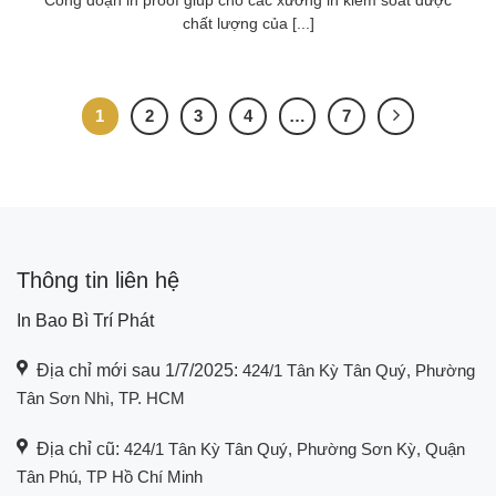
Công đoạn in proof giúp cho các xưởng in kiểm soát được
chất lượng của [...]
1
2
3
4
…
7
Thông tin liên hệ
In Bao Bì Trí Phát
Địa chỉ mới sau 1/7/2025:
424/1 Tân Kỳ Tân Quý, Phường
Tân Sơn Nhì, TP. HCM
Địa chỉ cũ:
424/1 Tân Kỳ Tân Quý, Phường Sơn Kỳ, Quận
Tân Phú, TP Hồ Chí Minh