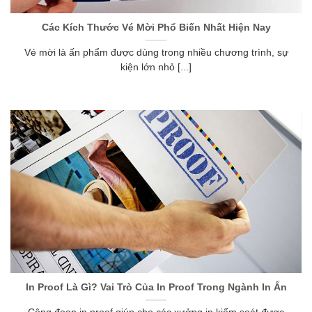
Các Kích Thước Vé Mời Phổ Biến Nhất Hiện Nay
Vé mời là ấn phẩm được dùng trong nhiều chương trình, sự
kiện lớn nhỏ [...]
In Proof Là Gì? Vai Trò Của In Proof Trong Ngành In Ấn