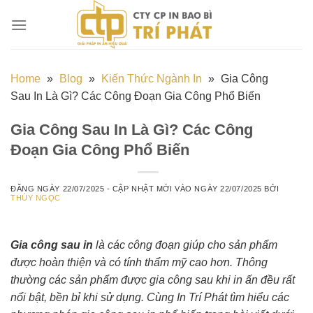
Chuyển
đến
nội
dung
Home
»
Blog
»
Kiến Thức Ngành In
»
Gia Công
Sau In Là Gì? Các Công Đoạn Gia Công Phổ Biến
Gia Công Sau In Là Gì? Các Công
Đoạn Gia Công Phổ Biến
ĐĂNG NGÀY
22/07/2025
- CẬP NHẬT MỚI VÀO NGÀY
22/07/2025
BỞI
THÚY NGỌC
Gia công sau in
là các công đoạn giúp cho sản phẩm
được hoàn thiện và có tính thẩm mỹ cao hơn. Thông
thường các sản phẩm được gia công sau khi in ấn đều rất
nổi bật, bền bỉ khi sử dụng. Cùng In Trí Phát tìm hiểu các