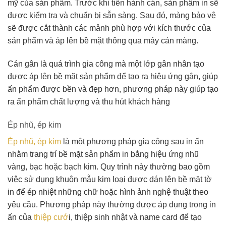
mỹ của sản phẩm. Trước khi tiến hành cán, sản phẩm in sẽ
được kiểm tra và chuẩn bị sẵn sàng. Sau đó, màng bảo vệ
sẽ được cắt thành các mảnh phù hợp với kích thước của
sản phẩm và áp lên bề mặt thông qua máy cán màng.
Cán gân là quá trình gia công mà một lớp gân nhân tạo
được áp lên bề mặt sản phẩm để tạo ra hiệu ứng gân, giúp
ấn phẩm được bền và đẹp hơn, phương pháp này giúp tạo
ra ấn phẩm chất lượng và thu hút khách hàng
Ép nhũ, ép kim
Ép nhũ, ép kim
là một phương pháp gia công sau in ấn
nhằm trang trí bề mặt sản phẩm in bằng hiệu ứng nhũ
vàng, bạc hoặc bạch kim. Quy trình này thường bao gồm
việc sử dụng khuôn mẫu kim loại được dán lên bề mặt tờ
in để ép nhiệt những chữ hoặc hình ảnh nghệ thuật theo
yêu cầu. Phương pháp này thường được áp dụng trong in
ấn của
thiệp cướ
i, thiệp sinh nhật và name card để tạo