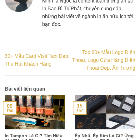
Mình là Ngọc là content toàn thời gian tại
In Bao Bì Trí Phát, chuyên cung cấp
những bài viết về ngành in ấn hữu ích tới
bạn đọc.
Top 60+ Mẫu Logo Điện
30+ Mẫu Card Visit Taxi Đẹp,
Thoại, Logo Cửa Hàng Điện
Thu Hút Khách Hàng
Thoại Đẹp, Ấn Tượng
Bài viết liên quan
15
09
Th7
Th6
In Tampon Là Gì? Tìm Hiểu
Ép Nhũ, Ép Kim Là Gì? Ứng