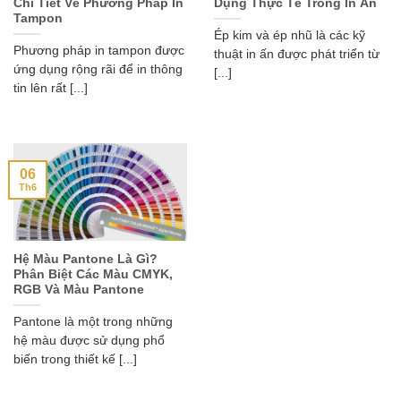
Chi Tiết Về Phương Pháp In
Dụng Thực Tế Trong In Ấn
Tampon
Ép kim và ép nhũ là các kỹ
Phương pháp in tampon được
thuật in ấn được phát triển từ
ứng dụng rộng rãi để in thông
[...]
tin lên rất [...]
06
Th6
Hệ Màu Pantone Là Gì?
Phân Biệt Các Màu CMYK,
RGB Và Màu Pantone
Pantone là một trong những
hệ màu được sử dụng phổ
biến trong thiết kế [...]