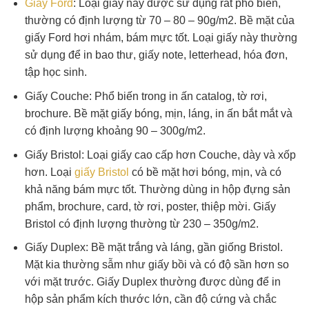
Giấy Ford
: Loại giấy này được sử dụng rất phổ biến,
thường có định lượng từ 70 – 80 – 90g/m2. Bề mặt của
giấy Ford hơi nhám, bám mực tốt. Loại giấy này thường
sử dụng để in bao thư, giấy note, letterhead, hóa đơn,
tập học sinh.
Giấy Couche
: Phổ biến trong in ấn catalog, tờ rơi,
brochure. Bề mặt giấy bóng, mịn, láng, in ấn bắt mắt và
có định lượng khoảng 90 – 300g/m2.
Giấy Bristol: Loại giấy cao cấp hơn Couche, dày và xốp
hơn. Loại
giấy Bristol
có bề mặt hơi bóng, mịn, và có
khả năng bám mực tốt. Thường dùng in hộp đựng sản
phẩm, brochure, card, tờ rơi, poster, thiệp mời. Giấy
Bristol có định lượng thường từ 230 – 350g/m2.
Giấy Duplex: Bề mặt trắng và láng, gần giống Bristol.
Mặt kia thường sẫm như giấy bồi và có độ sần hơn so
với mặt trước. Giấy Duplex thường được dùng để in
hộp sản phẩm kích thước lớn, cần độ cứng và chắc