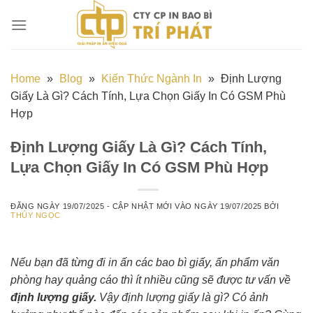
Chuyển
đến
nội
dung
Home
»
Blog
»
Kiến Thức Ngành In
»
Định Lượng
Giấy Là Gì? Cách Tính, Lựa Chọn Giấy In Có GSM Phù
Hợp
Định Lượng Giấy Là Gì? Cách Tính,
Lựa Chọn Giấy In Có GSM Phù Hợp
ĐĂNG NGÀY
19/07/2025
- CẬP NHẬT MỚI VÀO NGÀY
19/07/2025
BỞI
THÚY NGỌC
Nếu bạn đã từng đi in ấn các bao bì giấy, ấn phẩm văn
phòng hay quảng cáo thì ít nhiều cũng sẽ được tư vấn về
định lượng giấy.
Vậy định lượng giấy là gì? Có ảnh