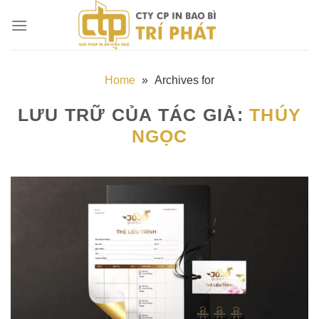
Chuyển
đến
nội
dung
Home
»
Archives for
LƯU TRỮ CỦA TÁC GIẢ:
THÚY
NGỌC