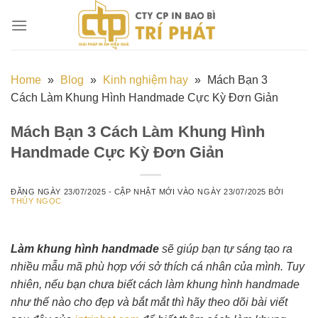
Chuyển
đến
nội
dung
Home
»
Blog
»
Kinh nghiệm hay
»
Mách Bạn 3
Cách Làm Khung Hình Handmade Cực Kỳ Đơn Giản
Mách Bạn 3 Cách Làm Khung Hình
Handmade Cực Kỳ Đơn Giản
ĐĂNG NGÀY
23/07/2025
- CẬP NHẬT MỚI VÀO NGÀY
23/07/2025
BỞI
THÚY NGỌC
Làm khung hình handmade
sẽ giúp bạn tự sáng tạo ra
nhiều mẫu mã phù hợp với sở thích cá nhân của mình. Tuy
nhiên, nếu bạn chưa biết cách làm khung hình handmade
như thế nào cho đẹp và bắt mắt thì hãy theo dõi bài viết