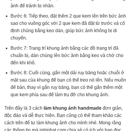
ảnh để tránh bị nhăn.
Bước 6: Tiếp theo, đặt thêm 2 que kem lên trên bức ảnh
sao cho vuông góc với 2 que kem đã đặt từ trước và cố
định chúng bằng keo dán, giúp bức ảnh không bị di
chuyển.
Bước 7: Trang trí khung ảnh bằng các đồ trang trí đã
chuẩn bị, dán chúng lên bức ảnh bằng keo và chờ cho
đến khi khô.
Bước 8: Cuối cùng, gắn một dải ruy băng hoặc chuỗi ở
mặt sau của khung để bạn có thể treo nó lên. Nếu muốn
để bàn, thay vì gắn ruy băng, bạn có thể gắn thêm một
que kem phía sau để làm trụ đỡ cho khung ảnh.
Trên đây là 3 cách
làm khung ảnh handmade
đơn giản,
độc đáo và dễ thực hiện. Bạn cũng có thể tham khảo các
cách trên để tự làm khung ảnh cho mình nhé. Mong rằng
các thông tin mà intriphat.com chia sẻ có ích với bạn đọc.