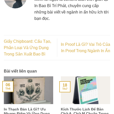
In Bao Bì Trí Phát, chuyên cung cấp
những bài viết về ngành in ấn hữu ích tới
bạn đọc.
Giấy Chipboard: Cấu Tạo,
In Proof Là Gì? Vai Trò Của
Phân Loại Và Ứng Dụng
In Proof Trong Ngành In Ấn
Trong Sản Xuất Bao Bì
Bài viết liên quan
06
18
Th6
Th7
In Thạch Bản Là Gì? Ưu
Kích Thước Lịch Để Bàn
Nhược Điểm Và Ứng Dụng
Chữ A, Chữ M Chuẩn Trong