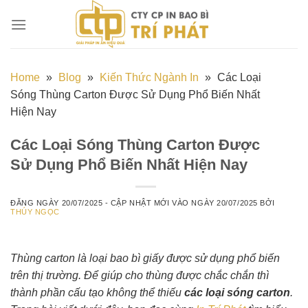
Chuyển
đến
nội
dung
Home
»
Blog
»
Kiến Thức Ngành In
»
Các Loại
Sóng Thùng Carton Được Sử Dụng Phổ Biến Nhất
Hiện Nay
Các Loại Sóng Thùng Carton Được
Sử Dụng Phổ Biến Nhất Hiện Nay
ĐĂNG NGÀY
20/07/2025
- CẬP NHẬT MỚI VÀO NGÀY
20/07/2025
BỞI
THÚY NGỌC
Thùng carton là loại bao bì giấy được sử dụng phổ biến
trên thị trường. Để giúp cho thùng được chắc chắn thì
thành phần cấu tạo không thể thiếu
các loại sóng carton
.