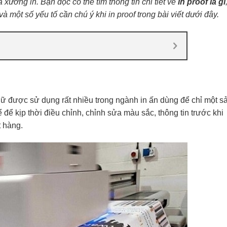
 xưởng in. Bạn đọc có thể tìm thông tin chi tiết về
in proof là gì
à một số yếu tố cần chú ý khi in proof trong bài viết dưới đây.
t ngữ được sử dụng rất nhiều trong ngành in ấn dùng để chỉ một s
để kịp thời điều chỉnh, chỉnh sửa màu sắc, thông tin trước khi
t hàng.