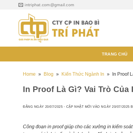
Chuyển
intriphat.com@gmail.com
đến
nội
dung
TRANG CHỦ
Home
»
Blog
»
Kiến Thức Ngành In
»
In Proof 
In Proof Là Gì? Vai Trò Của
ĐĂNG NGÀY
20/07/2025
- CẬP NHẬT MỚI VÀO NGÀY
20/07/2025
B
Công đoạn in proof giúp cho các xưởng in kiểm soát 