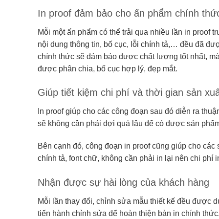
In proof đảm bảo cho ấn phẩm chính thức
Mỗi một ấn phẩm có thể trải qua nhiều lần in proof tr
nội dung thông tin, bố cục, lỗi chính tả,… đều đã đư
chính thức sẽ đảm bảo được chất lượng tốt nhất, màu 
được phân chia, bố cục hợp lý, đẹp mắt.
Giúp tiết kiệm chi phí và thời gian sản xu
In proof giúp cho các công đoạn sau đó diễn ra thuận
sẽ không cần phải đợi quá lâu để có được sản phẩ
Bên cạnh đó, công đoạn in proof cũng giúp cho các s
chính tả, font chữ, không cần phải in lại nên chi phí 
Nhận được sự hài lòng của khách hàng
Mỗi lần thay đổi, chỉnh sửa mẫu thiết kế đều được d
tiến hành chỉnh sửa để hoàn thiện bản in chính thứ