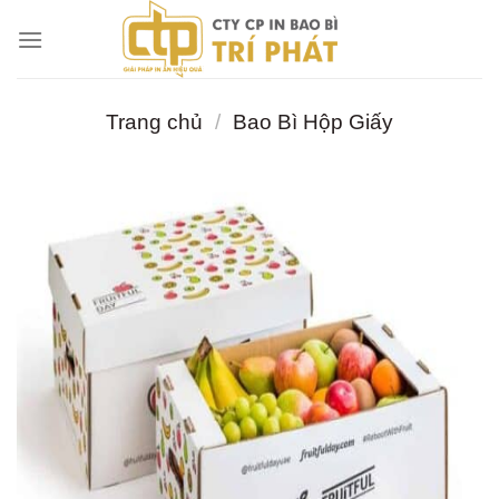
Chuyển
đến
nội
dung
Trang chủ
/
Bao Bì Hộp Giấy