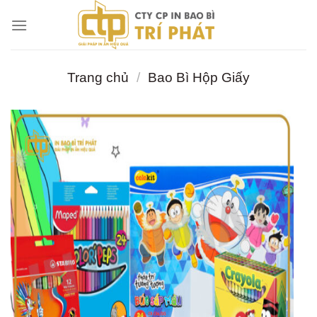
Chuyển
đến
nội
dung
Trang chủ
/
Bao Bì Hộp Giấy