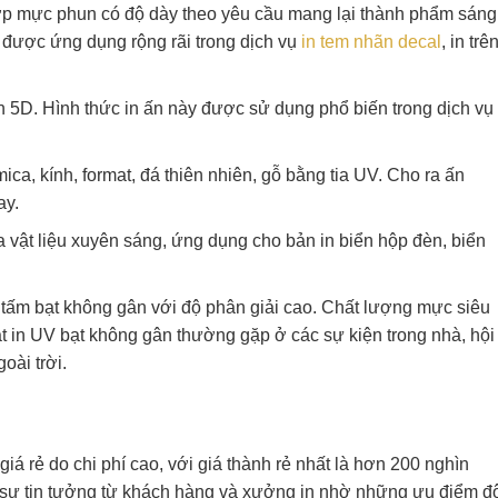
lớp mực phun có độ dày theo yêu cầu mang lại thành phẩm sáng
 được ứng dụng rộng rãi trong dịch vụ
in tem nhãn decal
, in trê
n 5D. Hình thức in ấn này được sử dụng phổ biến trong dịch vụ
ica, kính, format, đá thiên nhiên, gỗ bằng tia UV. Cho ra ấn
ay.
a vật liệu xuyên sáng, ứng dụng cho bản in biển hộp đèn, biển
n tấm bạt không gân với độ phân giải cao. Chất lượng mực siêu
t in UV bạt không gân thường gặp ở các sự kiện trong nhà, hội
oài trời.
iá rẻ do chi phí cao, với giá thành rẻ nhất là hơn 200 nghìn
 sự tin tưởng từ khách hàng và xưởng in nhờ những ưu điểm đ