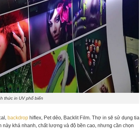
h thức in UV phổ biến
cal,
backdrop
hiflex, Pet dẻo, Backlit Film. Thợ in sẽ sử dụng tia
n này khá nhanh, chất lượng và độ bền cao, nhưng cần chọn