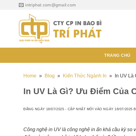
Chuyển
intriphat.com@gmail.com
đến
nội
dung
TRANG CHỦ
Home
»
Blog
»
Kiến Thức Ngành In
»
In UV Là
In UV Là Gì? Ưu Điểm Của 
ĐĂNG NGÀY
18/07/2025
- CẬP NHẬT MỚI VÀO NGÀY
18/07/2025
B
Công nghệ in UV là công nghệ in ấn khá cầu kỳ so 