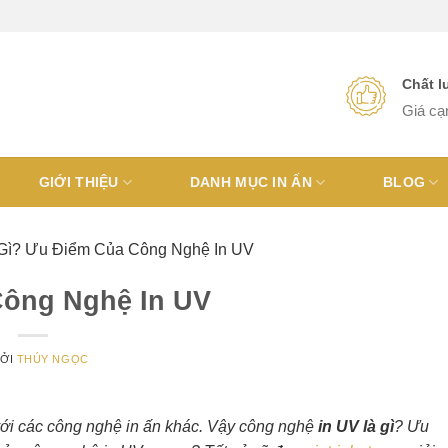
Chất 
Giá cạ
GIỚI THIỆU
DANH MỤC IN ẤN
BLOG
 Gì? Ưu Điểm Của Công Nghệ In UV
Công Nghệ In UV
ỞI
THÚY NGỌC
với các công nghệ in ấn khác. Vậy công nghệ
in UV là gì
? Ưu