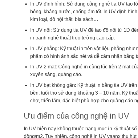
In UV định hình: Sử dụng công nghệ tia UV tạo 
bóng, kháng nước, chống ẩm tốt. In UV định hình
kim loại, đồ nội thất, bìa sách…
In UV nổi: Sử dụng tia UV để tạo độ nổi từ 1D đế
in tranh nghệ thuật treo tường cao cấp.
In UV phẳng: Kỹ thuật in trên vật liệu phẳng như m
phẩm có hình ảnh sắc nét và dễ cảm nhận bằng t
In UV 2 mặt: Công nghệ in cùng lúc trên 2 mặt củ
xuyên sáng, quảng cáo.
In UV bạt không gân: Kỹ thuật in bằng tia UV trê
bền, tuổi thọ sử dụng khoảng 3 – 10 năm. Kỹ thuậ
chợ, triển lãm, đặc biệt phù hợp cho quảng cáo ng
Ưu điểm của công nghệ in UV
In UV hiện nay không thuộc hạng mục in kỹ thuật số g
đồng/m2. Tuy nhiên, công nghệ in UV vaanx thu hút