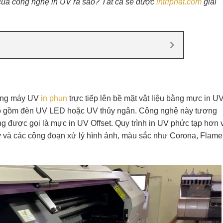
ủa công nghệ in UV ra sao? Tất cả sẽ được
intriphat.com
giải
bằng máy UV
in phun
trực tiếp lên bề mặt vật liệu bằng mực in UV
bao gồm đèn UV LED hoặc UV thủy ngân. Công nghệ này tương
 được gọi là mực in UV Offset. Quy trình in UV phức tạp hơn v
 và các công đoạn xử lý hình ảnh, màu sắc như Corona, Flame