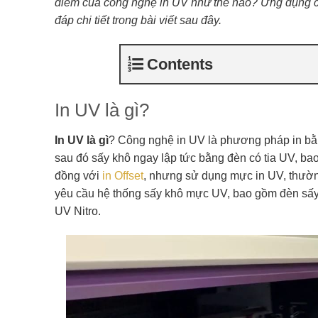
điểm của công nghệ in UV như thế nào? Ứng dụng c
đáp chi tiết trong bài viết sau đây.
Contents
In UV là gì?
In UV là gì
? Công nghệ in UV là phương pháp in 
sau đó sấy khô ngay lập tức bằng đèn có tia UV, 
đồng với
in Offset
, nhưng sử dụng mực in UV, thường
yêu cầu hệ thống sấy khô mực UV, bao gồm đèn sấy
UV Nitro.