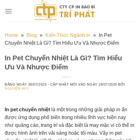
Chuyển
đến
nội
dung
Home
»
Blog
»
Kiến Thức Ngành In
»
In Pet
Chuyển Nhiệt Là Gì? Tìm Hiểu Ưu Và Nhược Điểm
In Pet Chuyển Nhiệt Là Gì? Tìm Hiểu
Ưu Và Nhược Điểm
ĐĂNG NGÀY
28/07/2025
- CẬP NHẬT MỚI VÀO NGÀY
28/07/2025
BỞI
NGUYỄN HUY
In pet chuyển nhiệt
là một trong những giải pháp in ấn
được ứng dụng phổ biến trong nhiều lĩnh vực hiện nay
như quảng cáo, trang trí và đặc biệt là may mặc vì có thể in
được hình ảnh trên vải sáng hoặc tối màu. Vậy in pet