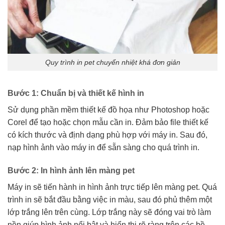
Quy trình in pet chuyển nhiệt khá đơn giản
Bước 1: Chuẩn bị và thiết kế hình in
Sử dụng phần mềm thiết kế đồ họa như Photoshop hoặc
Corel để tạo hoặc chọn mẫu cần in. Đảm bảo file thiết kế
có kích thước và định dạng phù hợp với máy in. Sau đó,
nạp hình ảnh vào máy in để sẵn sàng cho quá trình in.
Bước 2: In hình ảnh lên màng pet
Máy in sẽ tiến hành in hình ảnh trực tiếp lên màng pet. Quá
trình in sẽ bắt đầu bằng việc in màu, sau đó phủ thêm một
lớp trắng lên trên cùng. Lớp trắng này sẽ đóng vai trò làm
nền giúp hình ảnh nổi bật và hiển thị rõ ràng trên các bề