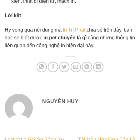
kiện, thiết bị điện tử, mạch in.
Lời kết
Hy vọng qua nội dung mà
In Trí Phát
chia sẻ trên đây, bạn
đọc sẽ biết được
in pet chuyển là gì
cùng những thông tin
liên quan đến công nghệ in hiện đại này.
NGUYỄN HUY
Leaflet Là Gì? So Sánh Sự
Tải Mẫu Hóa Đơn Bán Lẻ