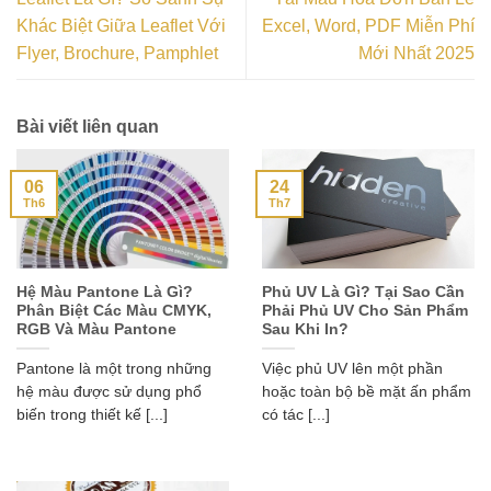
Khác Biệt Giữa Leaflet Với
Excel, Word, PDF Miễn Phí
Flyer, Brochure, Pamphlet
Mới Nhất 2025
Bài viết liên quan
06
24
Th6
Th7
Hệ Màu Pantone Là Gì?
Phủ UV Là Gì? Tại Sao Cần
Phân Biệt Các Màu CMYK,
Phải Phủ UV Cho Sản Phẩm
RGB Và Màu Pantone
Sau Khi In?
Pantone là một trong những
Việc phủ UV lên một phần
hệ màu được sử dụng phổ
hoặc toàn bộ bề mặt ấn phẩm
biến trong thiết kế [...]
có tác [...]