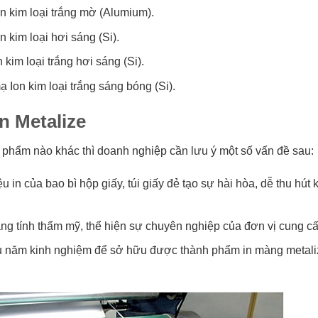
kim loại trắng mờ (Alumium).
im loại hơi sáng (Si).
im loại trắng hơi sáng (Si).
Ion kim loại trắng sáng bóng (Si).
n Metalize
 ấn phẩm nào khác thì doanh nghiệp cần lưu ý một số vấn đề sau:
in của bao bì hộp giấy, túi giấy đẻ tạo sự hài hòa, dễ thu hút
ăng tính thẩm mỹ, thể hiện sự chuyên nghiệp của đơn vị cung c
iều năm kinh nghiệm để sở hữu được thành phẩm in màng metali