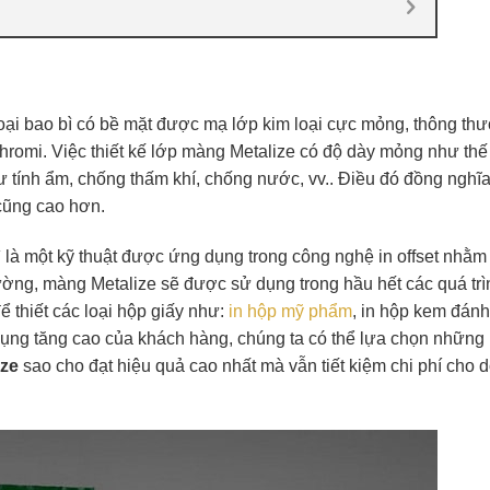
loại bao bì có bề mặt được mạ lớp kim loại cực mỏng, thông th
Chromi. Việc thiết kế lớp màng Metalize có độ dày mỏng như thế
ư tính ẩm, chống thấm khí, chống nước, vv.. Điều đó đồng nghĩa
 cũng cao hơn.
ì là một kỹ thuật được ứng dụng trong công nghệ in offset nhằm
ờng, màng Metalize sẽ được sử dụng trong hầu hết các quá trì
ể thiết các loại hộp giấy như:
in hộp mỹ phẩm
, in hộp kem đánh
ng tăng cao của khách hàng, chúng ta có thể lựa chọn những 
ize
sao cho đạt hiệu quả cao nhất mà vẫn tiết kiệm chi phí cho 