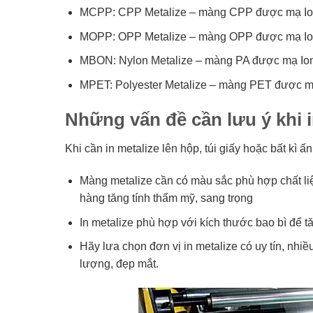
MCPP: CPP Metalize – màng CPP được mạ Ion 
MOPP: OPP Metalize – màng OPP được mạ Ion k
MBON: Nylon Metalize – màng PA được mạ Ion k
MPET: Polyester Metalize – màng PET được mạ 
Những vấn đề cần lưu ý khi i
Khi cần in metalize lên hộp, túi giấy hoặc bất kì
Màng metalize cần có màu sắc phù hợp chất liệu 
hàng tăng tính thẩm mỹ, sang trọng
In metalize phù hợp với kích thước bao bì để t
Hãy lưa chọn đơn vị in metalize có uy tín, nh
lượng, đẹp mắt.