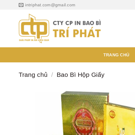
Chuyển
intriphat.com@gmail.com
đến
nội
dung
TRANG CHỦ
Trang chủ
/
Bao Bì Hộp Giấy