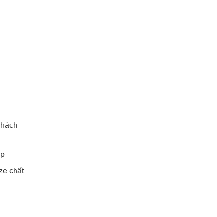
 khách
ấp
ze chất