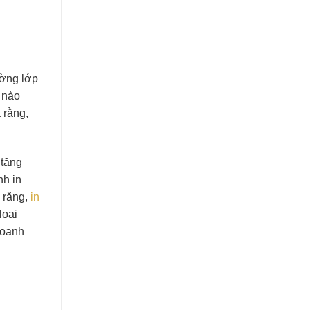
ường lớp
 nào
 rằng,
 tăng
nh in
 răng,
in
loại
doanh