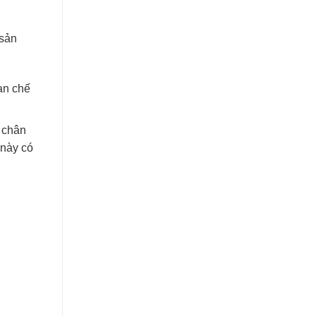
 sản
ạn chế
 chân
 này có