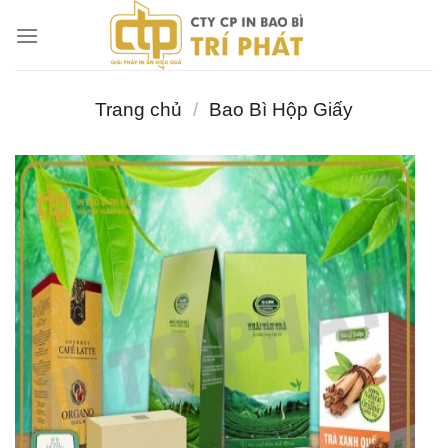
Chuyển
đến
nội
dung
Trang chủ
/
Bao Bì Hộp Giấy