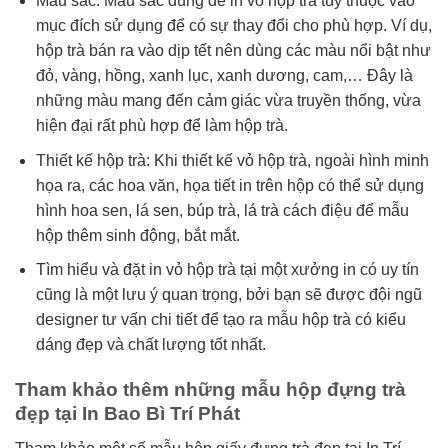
Màu sắc: Màu sắc dùng để in vỏ hộp trà tùy thuộc vào
mục đích sử dụng để có sự thay đổi cho phù hợp. Ví dụ,
hộp trà bán ra vào dịp tết nên dùng các màu nổi bật như
đỏ, vàng, hồng, xanh lục, xanh dương, cam,… Đây là
những màu mang đến cảm giác vừa truyền thống, vừa
hiện đại rất phù hợp để làm hộp trà.
Thiết kế hộp trà: Khi thiết kế vỏ hộp trà, ngoài hình minh
họa ra, các hoa văn, họa tiết in trên hộp có thể sử dụng
hình hoa sen, lá sen, búp trà, lá trà cách điệu để mẫu
hộp thêm sinh động, bắt mắt.
Tìm hiểu và đặt in vỏ hộp trà tại một xưởng in có uy tín
cũng là một lưu ý quan trọng, bởi bạn sẽ được đội ngũ
designer tư vấn chi tiết để tạo ra mẫu hộp trà có kiểu
dáng đẹp và chất lượng tốt nhất.
Tham khảo thêm những mẫu hộp đựng trà
đẹp tại In Bao Bì Trí Phát