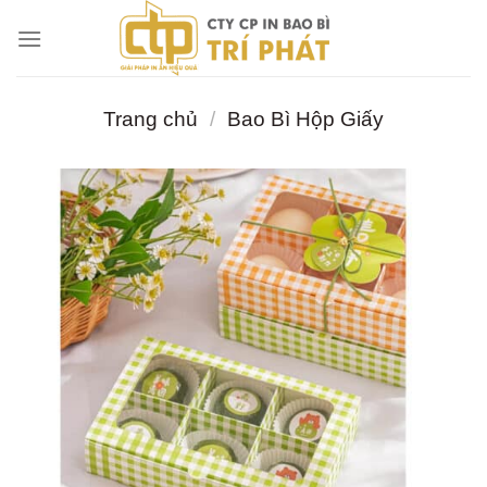
Chuyển
đến
nội
dung
Trang chủ
/
Bao Bì Hộp Giấy