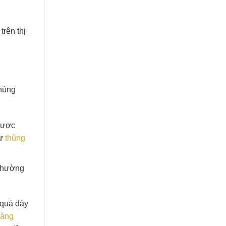
rên thị
Thùng
 được
hư
thùng
 thường
 quá dày
hàng