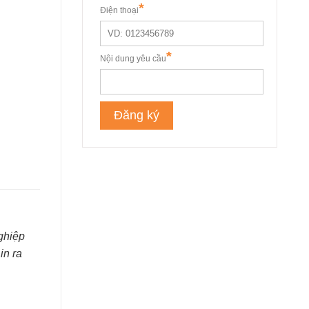
ghiệp
in ra