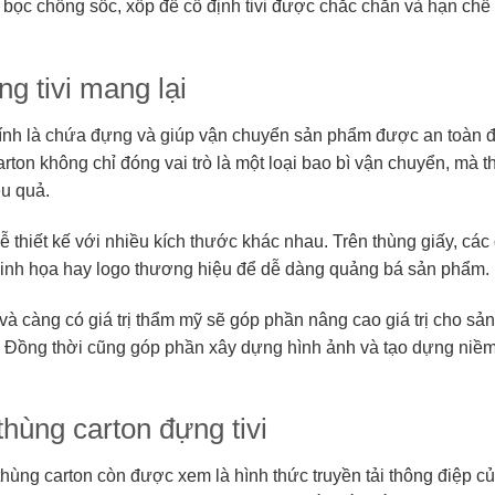
 bọc chống sốc, xốp để cố định tivi được chắc chắn và hạn chế
g tivi mang lại
hính là chứa đựng và giúp vận chuyển sản phẩm được an toàn đ
rton không chỉ đóng vai trò là một loại bao bì vận chuyển, mà 
ệu quả.
dễ thiết kế với nhiều kích thước khác nhau. Trên thùng giấy, cá
 minh họa hay logo thương hiệu để dễ dàng quảng bá sản phẩm.
và càng có giá trị thẩm mỹ sẽ góp phần nâng cao giá trị cho sả
. Đồng thời cũng góp phần xây dựng hình ảnh và tạo dựng niềm 
thùng carton đựng tivi
hùng carton còn được xem là hình thức truyền tải thông điệp c