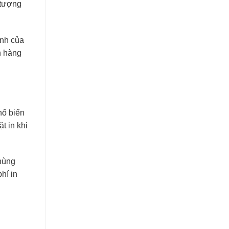
 tượng
anh của
h hàng
hổ biến
t in khi
thùng
hí in