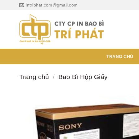
Chuyển
intriphat.com@gmail.com
đến
nội
dung
TRANG CHỦ
Trang chủ
/
Bao Bì Hộp Giấy