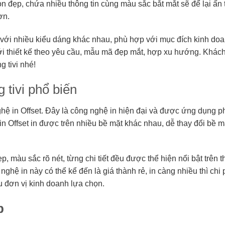
n đẹp, chứa nhiều thông tin cùng màu sắc bắt mắt sẽ để lại ấn
ơn.
kế với nhiều kiểu dáng khác nhau, phù hợp với mục đích kinh do
 với thiết kế theo yêu cầu, mẫu mã đẹp mắt, hợp xu hướng. Khác
g tivi nhé!
 tivi phổ biến
hệ in Offset. Đây là công nghệ in hiện đại và được ứng dụng p
in Offset in được trên nhiều bề mặt khác nhau, dễ thay đổi bề mặ
, màu sắc rõ nét, từng chi tiết đều được thể hiện nổi bật trên 
ghệ in này có thể kể đến là giá thành rẻ, in càng nhiều thì chi p
 đơn vị kinh doanh lựa chọn.
p