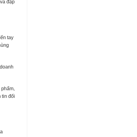
 va đập
ến tay
thùng
c doanh
n phẩm,
tin đối
ủa