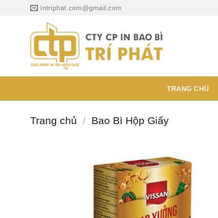
Chuyển
intriphat.com@gmail.com
đến
nội
dung
TRANG CHỦ
Trang chủ
/
Bao Bì Hộp Giấy