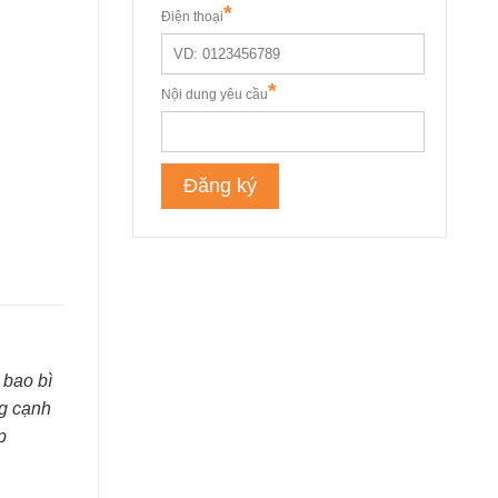
 bao bì
ng cạnh
p