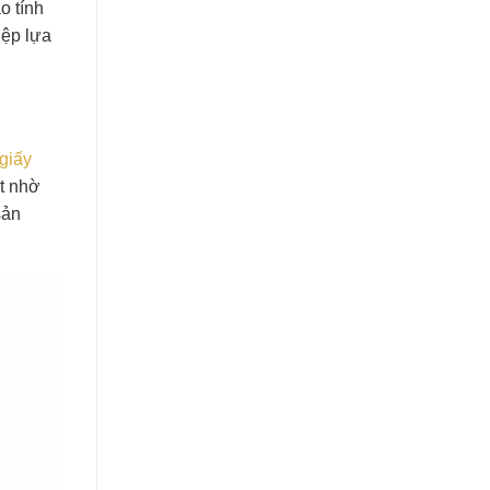
o tính
iệp lựa
giấy
t nhờ
sản