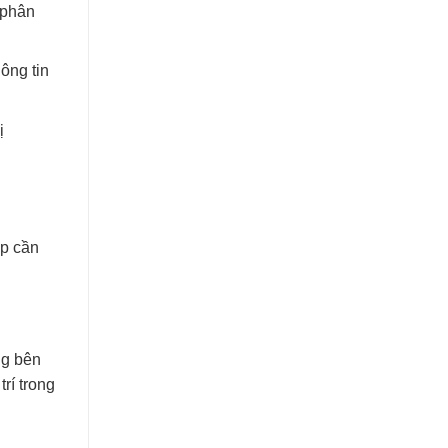
 phân
ông tin
ị
ệp cần
ng bên
rí trong