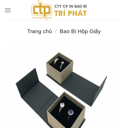
Chuyển
đến
nội
dung
Trang chủ
/
Bao Bì Hộp Giấy