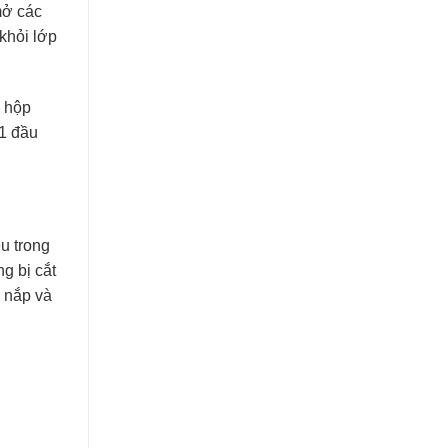
mở các
khỏi lớp
, hộp
 1 đầu
u trong
g bị cắt
n nắp và