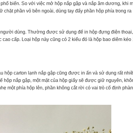
 phổ biến. So với việc mở hộp nắp gập và nắp âm dương, khi 
ữ chặt phần vỏ bên ngoài, dùng tay đẩy phần hộp phía trong ra 
 người dùng. Thường được sử dụng để in hộp đựng điện thoại
cao cấp. Loại hộp này cũng có 2 kiểu đó là hộp bao diêm kéo
 hộp carton lạnh nắp gập cũng được in ấn và sử dụng rất nhiề
 kế hộp nắp gập, một mặt của hộp giấy sẽ được giữ nguyên, khôn
nhẹ một phía hộp lên, phần không cắt rời có vai trò cố định phà