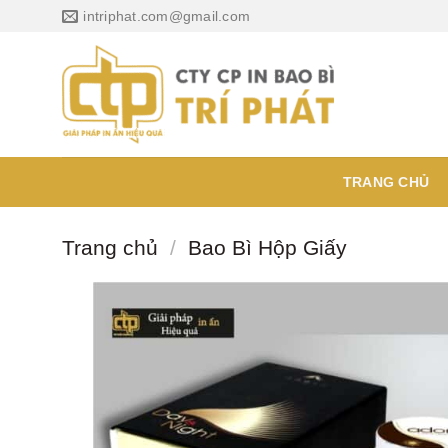
Chuyển
intriphat.com@gmail.com
đến
nội
dung
TRANG CHỦ
Trang chủ
/
Bao Bì Hộp Giấy