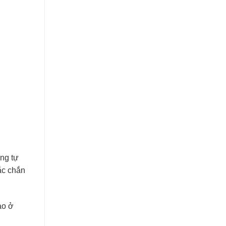
ơng tự
ắc chắn
ao ở