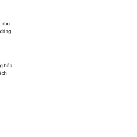
g nhu
 dáng
ng hộp
ách