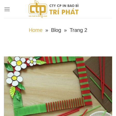
Chuyển
đến
nội
dung
Home
»
Blog
»
Trang 2