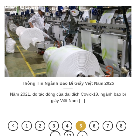
Thông Tin Ngành Bao Bì Giấy Việt Nam 2025
Năm 2021, do tác động của đại dịch Covid-19, ngành bao bì
giấy Việt Nam [...]
1
2
3
4
5
6
7
8
…
12