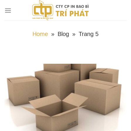
Chuyển
đến
nội
dung
Home
»
Blog
»
Trang 5