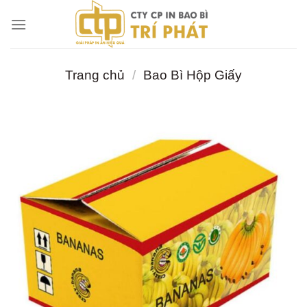
Chuyển
đến
nội
dung
Trang chủ
/
Bao Bì Hộp Giấy