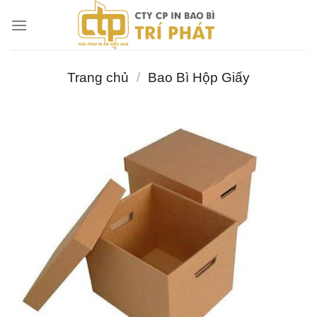
Chuyển
đến
nội
dung
Trang chủ
/
Bao Bì Hộp Giấy