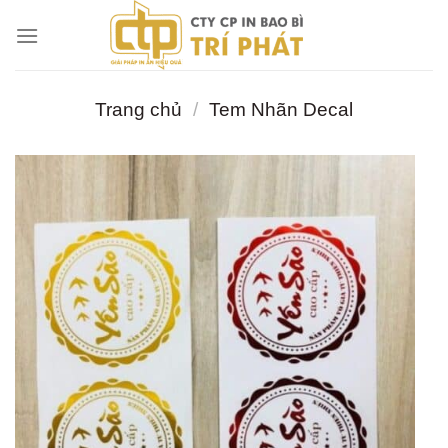
Chuyển
đến
nội
dung
Trang chủ
/
Tem Nhãn Decal