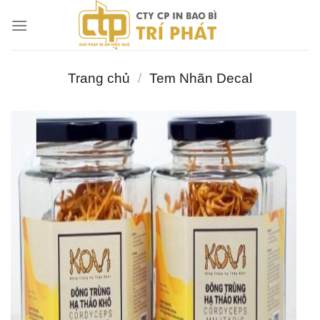
Chuyển
đến
nội
dung
Trang chủ
/
Tem Nhãn Decal