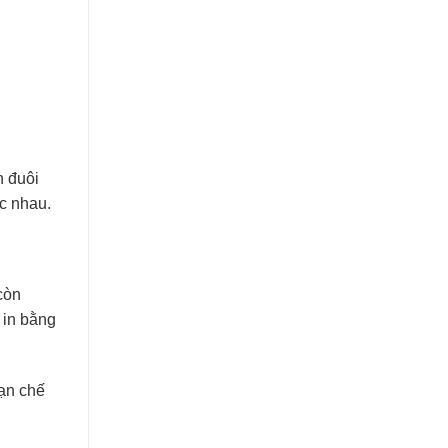
n đuôi
c nhau.
còn
 in bằng
ạn chế