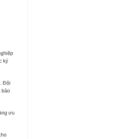
nghiệp
c ký
. Đội
m bảo
hàng ưu
cho