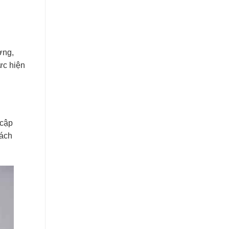
ợng,
ực hiện
 cập
hách