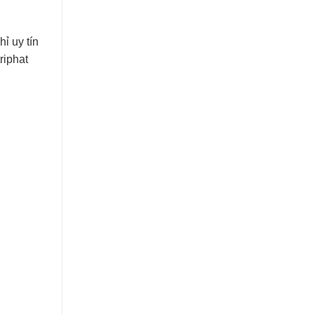
ỉ uy tín
riphat