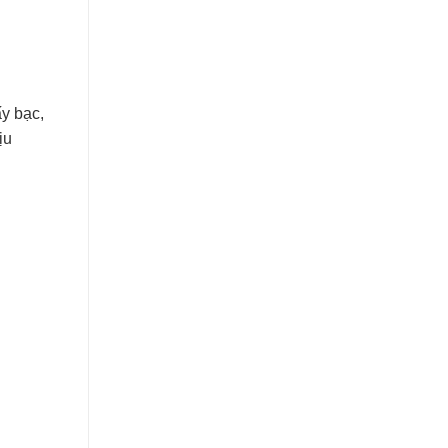
ấy bạc,
ịu