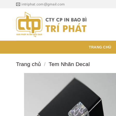
Chuyển
intriphat.com@gmail.com
đến
nội
dung
TRANG CHỦ
Trang chủ
/
Tem Nhãn Decal