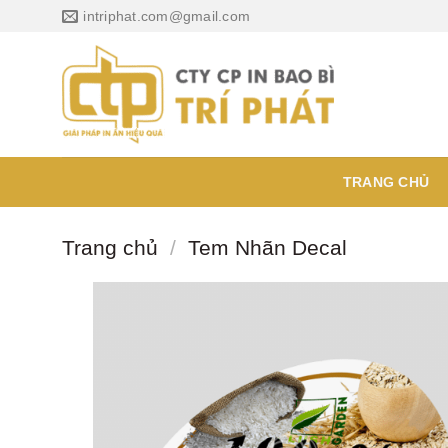
Chuyển
intriphat.com@gmail.com
đến
nội
dung
TRANG CHỦ
Trang chủ
/
Tem Nhãn Decal