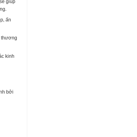
sẽ giúp
ng.
p, ấn
á thương
ác kinh
nh bởi