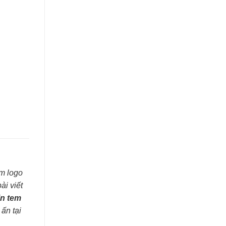
àm logo
ài viết
in tem
ấn tại