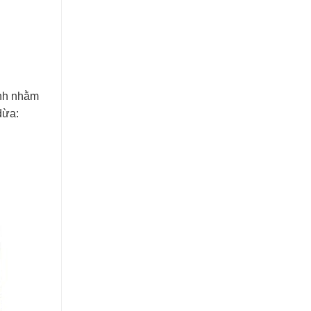
nh nhằm
dừa: