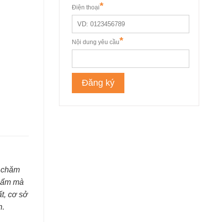
c chăm
phẩm mà
t, cơ sở
h.