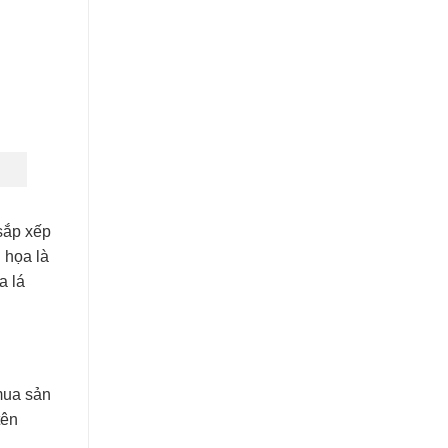
 sắp xếp
 họa là
a lá
mua sản
tên
…