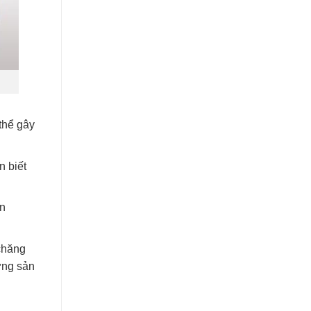
thể gây
n biết
ên
 chăng
ững sản