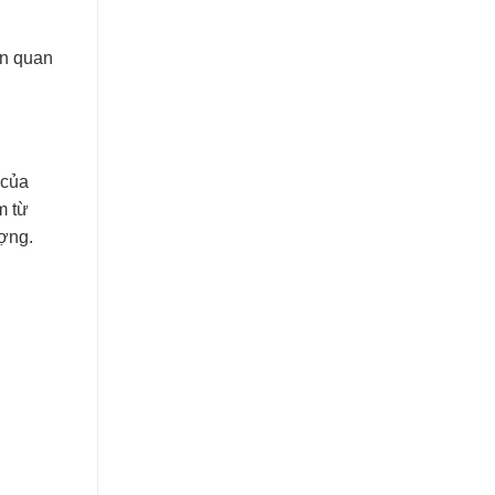
ần quan
 của
m từ
ượng.