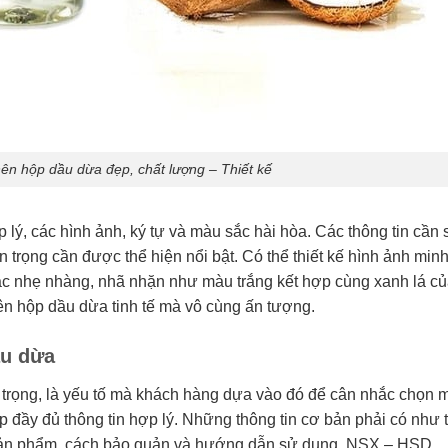
ên hộp dầu dừa đẹp, chất lượng – Thiết kế
lý, các hình ảnh, ký tự và màu sắc hài hòa. Các thông tin cần
 trọng cần được thể hiện nổi bật. Có thể thiết kế hình ảnh minh
ắc nhẹ nhàng, nhã nhặn như màu trắng kết hợp cùng xanh lá củ
ên hộp dầu dừa tinh tế mà vô cùng ấn tượng.
ầu dừa
 trọng, là yếu tố mà khách hàng dựa vào đó để cân nhắc chọn 
p đầy đủ thông tin hợp lý. Những thông tin cơ bản phải có như 
h sản phẩm, cách bảo quản và hướng dẫn sử dụng, NSX – HSD,