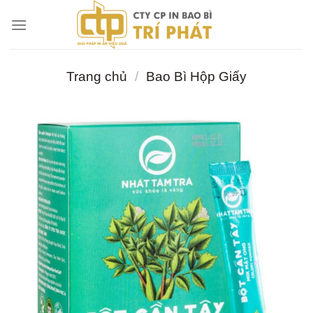
Chuyển
đến
nội
dung
Trang chủ
/
Bao Bì Hộp Giấy