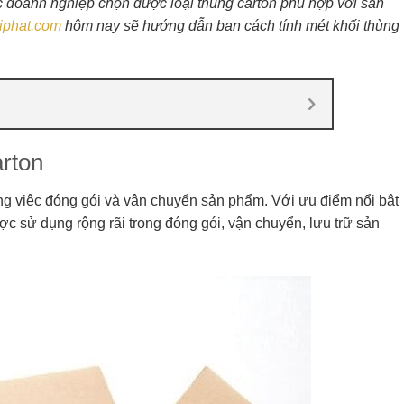
 doanh nghiệp chọn được loại thùng carton phù hợp với sản
riphat.com
hôm nay sẽ hướng dẫn bạn cách tính mét khối thùng
arton
g việc đóng gói và vận chuyển sản phẩm. Với ưu điểm nổi bật
c sử dụng rộng rãi trong đóng gói, vận chuyển, lưu trữ sản