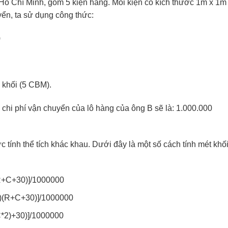
Hồ Chí Minh, gồm 5 kiện hàng. Mỗi kiện có kích thước 1m x 1m
yển, ta sử dụng công thức:
)
5 khối (5 CBM).
chi phí vận chuyển của lô hàng của ông B sẽ là: 1.000.000
 tính thể tích khác khau. Dưới đây là một số cách tính mét khố
(R+C+30)]/1000000
0)(R+C+30)]/1000000
C*2)+30)]/1000000