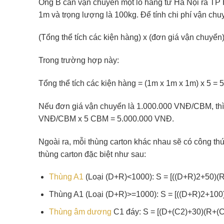
Ông B cần vận chuyển một lô hàng từ Hà Nội ra TP 
1m và trọng lượng là 100kg. Để tính chi phí vận chu
(Tổng thể tích các kiện hàng) x (đơn giá vận chuyển
Trong trường hợp này:
Tổng thể tích các kiện hàng = (1m x 1m x 1m) x 5 = 
Nếu đơn giá vận chuyển là 1.000.000 VNĐ/CBM, thì 
VNĐ/CBM x 5 CBM = 5.000.000 VNĐ.
Ngoài ra, mỗi thùng carton khác nhau sẽ có công thức
thùng carton đặc biệt như sau:
Thùng A1
(Loại (D+R)<1000): S = [((D+R)2+50)
Thùng A1 (Loại (D+R)>=1000): S = [((D+R)2+10
Thùng âm dương
C1 đáy: S = [(D+(C2)+30)(R+(