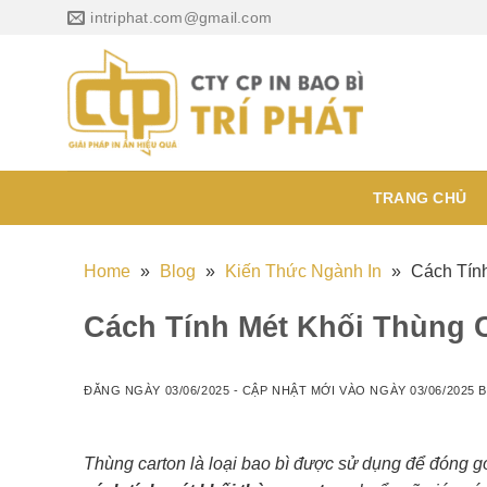
Chuyển
intriphat.com@gmail.com
đến
nội
dung
TRANG CHỦ
Home
»
Blog
»
Kiến Thức Ngành In
»
Cách Tín
Cách Tính Mét Khối Thùng 
ĐĂNG NGÀY
03/06/2025
- CẬP NHẬT MỚI VÀO NGÀY
03/06/2025
B
Thùng carton là loại bao bì được sử dụng để đóng g