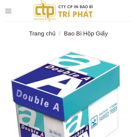
Chuyển
đến
nội
dung
Trang chủ
/
Bao Bì Hộp Giấy