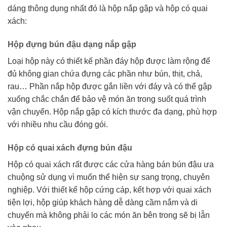
dáng thông dụng nhất đó là hộp nắp gập và hộp có quai
xách:
Hộp đựng bún đậu dạng nắp gập
Loại hộp này có thiết kế phần đáy hộp được làm rộng để
đủ không gian chứa đựng các phần như bún, thịt, chả,
rau… Phần nắp hộp được gắn liền với đáy và có thể gập
xuống chắc chắn để bảo vệ món ăn trong suốt quá trình
vận chuyển. Hộp nắp gập có kích thước đa dạng, phù hợp
với nhiều nhu cầu đóng gói.
Hộp có quai xách đựng bún đậu
Hộp có quai xách rất được các cửa hàng bán bún đậu ưa
chuộng sử dụng vì muốn thể hiện sự sang trọng, chuyên
nghiệp. Với thiết kế hộp cứng cáp, kết hợp với quai xách
tiện lợi, hộp giúp khách hàng dễ dàng cầm nắm và di
chuyển mà không phải lo các món ăn bên trong sẽ bị lẫn