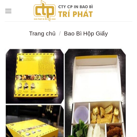
Chuyển
đến
nội
dung
Trang chủ
/
Bao Bì Hộp Giấy