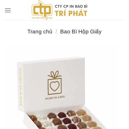
Chuyển
đến
nội
dung
Trang chủ
/
Bao Bì Hộp Giấy