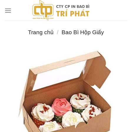
Chuyển
đến
nội
dung
Trang chủ
/
Bao Bì Hộp Giấy