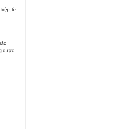
hiệp, từ
hác
ng được