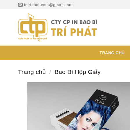
Chuyển
intriphat.com@gmail.com
đến
nội
dung
TRANG CHỦ
Trang chủ
/
Bao Bì Hộp Giấy