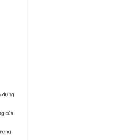
iả đựng
ng của
hương