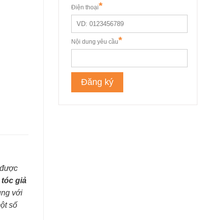
 được
tóc giả
ùng với
một số