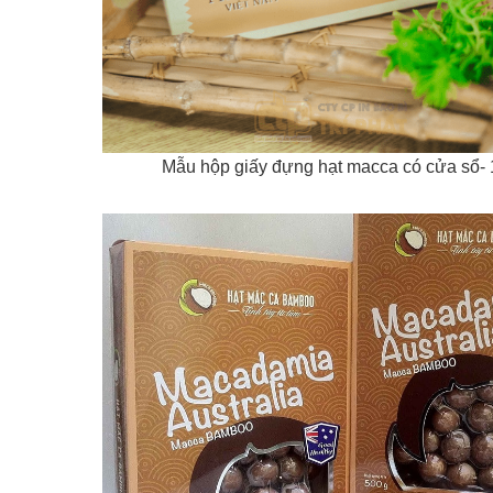
Mẫu hộp giấy đựng hạt macca có cửa sổ- 