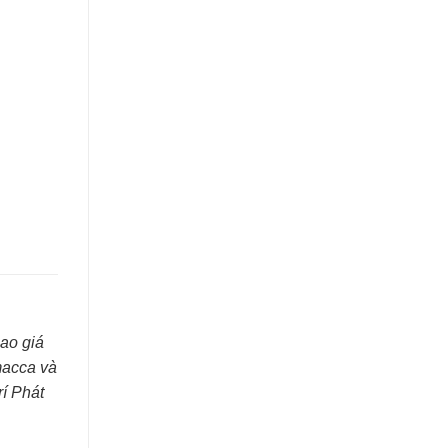
cao giá
macca và
rí Phát