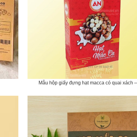
Mẫu hộp giấy đựng hạt macca có quai xách –