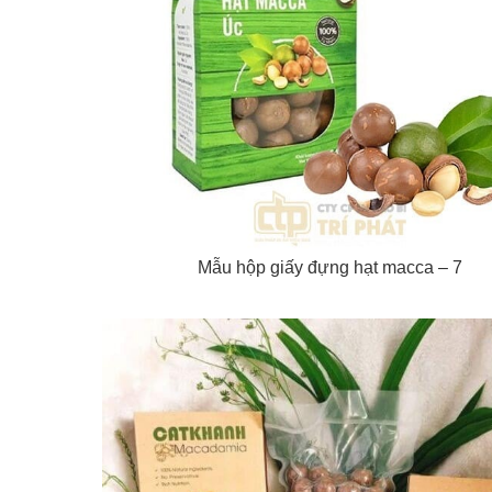
Mẫu hộp giấy đựng hạt macca – 7