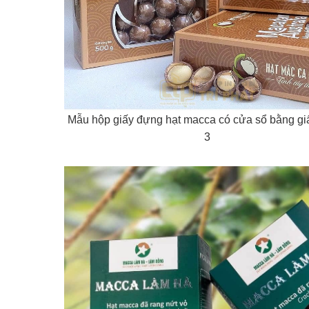
Mẫu hộp giấy đựng hạt macca có cửa sổ bằng giấ
3