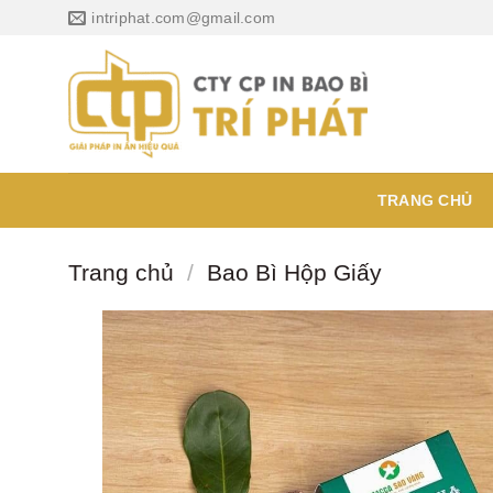
Chuyển
intriphat.com@gmail.com
đến
nội
dung
TRANG CHỦ
Trang chủ
/
Bao Bì Hộp Giấy