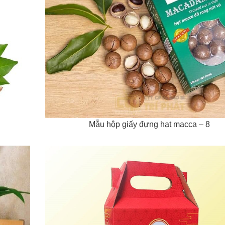
Mẫu hộp giấy đựng hạt macca – 8