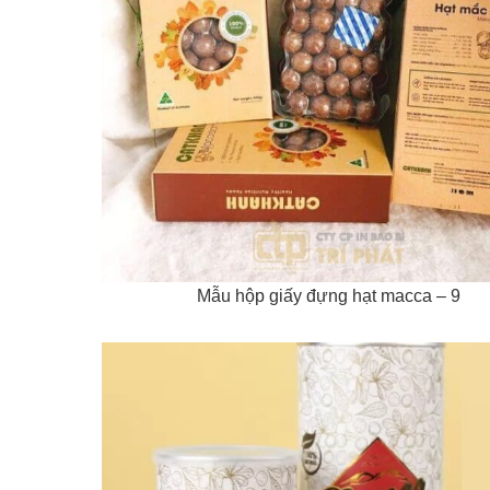
Mẫu hộp giấy đựng hạt macca – 9