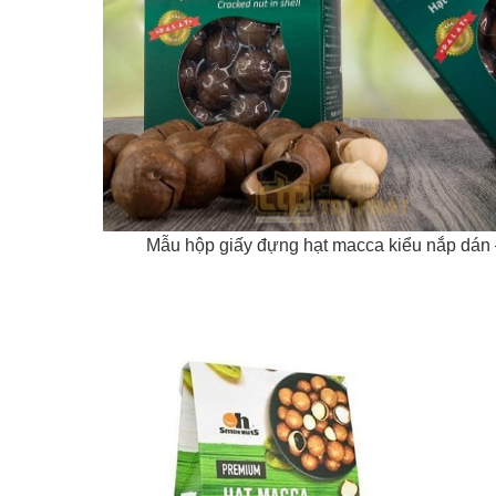
Mẫu hộp giấy đựng hạt macca kiểu nắp dán 