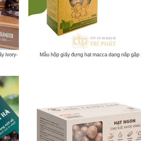
y Ivory-
Mẫu hộp giấy đựng hạt macca dạng nắp gập 