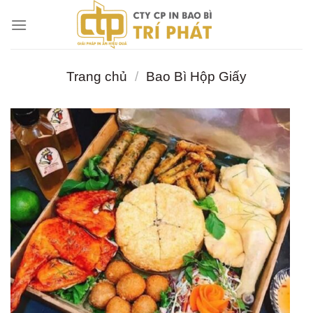
Chuyển
đến
nội
dung
Trang chủ
/
Bao Bì Hộp Giấy