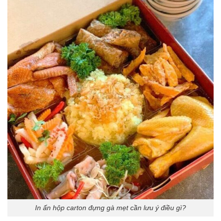
In ấn hộp carton đựng gà mẹt cần lưu ý điều gì?