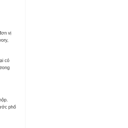
đơn vị
ory,
ại có
trong
hộp.
hước phổ