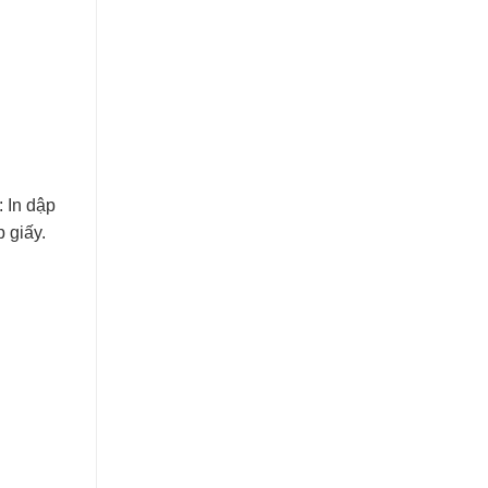
 In dập
p giấy.