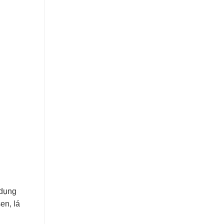
 dụng
en, lá