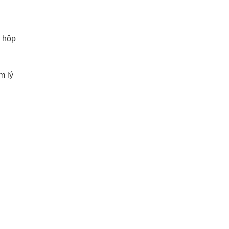
u hộp
m lý