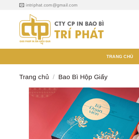
Chuyển
intriphat.com@gmail.com
đến
nội
dung
TRANG CHỦ
Trang chủ
/
Bao Bì Hộp Giấy