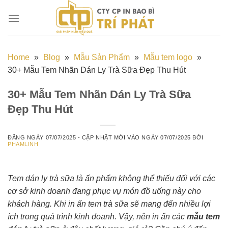
Chuyển
đến
nội
dung
Home
»
Blog
»
Mẫu Sản Phẩm
»
Mẫu tem logo
»
30+ Mẫu Tem Nhãn Dán Ly Trà Sữa Đẹp Thu Hút
30+ Mẫu Tem Nhãn Dán Ly Trà Sữa
Đẹp Thu Hút
ĐĂNG NGÀY
07/07/2025
- CẬP NHẬT MỚI VÀO NGÀY
07/07/2025
BỞI
PHAMLINH
Tem dán ly trà sữa là ấn phẩm không thể thiếu đối với các
cơ sở kinh doanh đang phục vụ món đồ uống này cho
khách hàng. Khi in ấn tem trà sữa sẽ mang đến nhiều lợi
ích trong quá trình kinh doanh. Vậy, nên in ấn các
mẫu tem