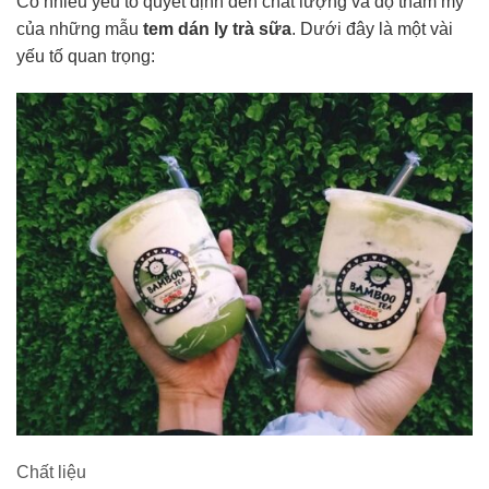
Có nhiều yếu tố quyết định đến chất lượng và độ thẩm mỹ
của những mẫu
tem dán ly trà sữa
. Dưới đây là một vài
yếu tố quan trọng:
Chất liệu