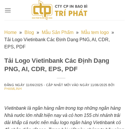
Chuyển
đến
nội
dung
Home
»
Blog
»
Mẫu Sản Phẩm
»
Mẫu tem logo
»
Tải Logo Vietinbank Các Định Dạng PNG, AI, CDR,
EPS, PDF
Tải Logo Vietinbank Các Định Dạng
PNG, AI, CDR, EPS, PDF
ĐĂNG NGÀY
11/06/2025
- CẬP NHẬT MỚI VÀO NGÀY
11/06/2025
BỞI
PHAMLINH
Vietinbank là ngân hàng nằm trong top những ngân hàng
Nhà nước lớn nhất hiện nay và có hơn 155 chi nhánh trải
dài khắp cả nước nên mẫu logo ngân hàng Vietinbank có