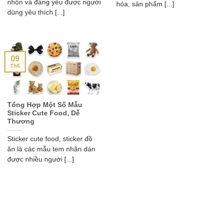
nhộn và đáng yêu được người
hóa, sản phẩm [...]
dùng yêu thích [...]
09
Th6
Tổng Hợp Một Số Mẫu
Sticker Cute Food, Dễ
Thương
Sticker cute food, sticker đồ
ăn là các mẫu tem nhãn dán
được nhiều người [...]