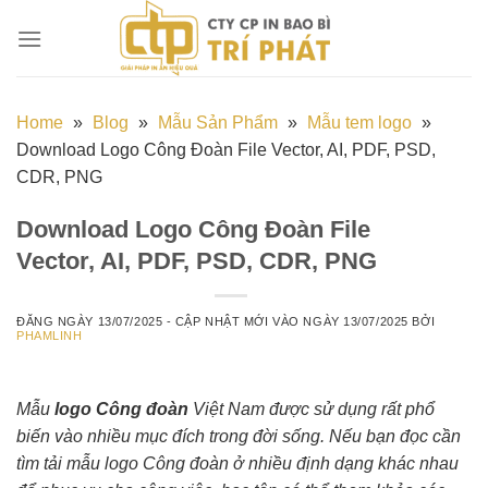
Chuyển
đến
nội
dung
Home
»
Blog
»
Mẫu Sản Phẩm
»
Mẫu tem logo
»
Download Logo Công Đoàn File Vector, AI, PDF, PSD,
CDR, PNG
Download Logo Công Đoàn File
Vector, AI, PDF, PSD, CDR, PNG
ĐĂNG NGÀY
13/07/2025
- CẬP NHẬT MỚI VÀO NGÀY
13/07/2025
BỞI
PHAMLINH
Mẫu
logo Công đoàn
Việt Nam được sử dụng rất phổ
biến vào nhiều mục đích trong đời sống. Nếu bạn đọc cần
tìm tải mẫu logo Công đoàn ở nhiều định dạng khác nhau