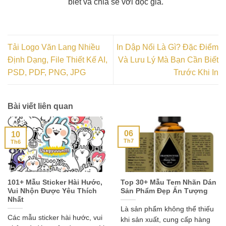
biết và chia sẻ với đọc giả.
Tải Logo Văn Lang Nhiều
In Dập Nổi Là Gì? Đặc Điểm
Định Dạng, File Thiết Kế AI,
Và Lưu Lý Mà Bạn Cần Biết
PSD, PDF, PNG, JPG
Trước Khi In
Bài viết liên quan
06
10
Th7
Th6
101+ Mẫu Sticker Hài Hước,
Top 30+ Mẫu Tem Nhãn Dán
Vui Nhộn Được Yêu Thích
Sản Phẩm Đẹp Ấn Tượng
Nhất
Là sản phẩm không thể thiếu
Các mẫu sticker hài hước, vui
khi sản xuất, cung cấp hàng