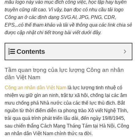
mẫu logo này vào mục đích công việc, học tập hay tuyên
truyền cũng rất cao. Vì vậy, bạn đọc có nhu cầu tải logo
Công an ở các định dạng SVG AI, JPG, PNG, CDR,
EPS,..có thể tham khảo và tải về thông qua các link chia sẻ
được cập nhật chi tiết trong bài viết dưới đây.
Contents
Tầm quan trọng của lực lượng Công an nhân
dân Việt Nam
Công an nhân dân Việt Nam
là lực lượng tinh nhuệ có
nhiệm vụ giữ gìn an ninh, trật tự xã hội, chống lại các âm
mưu chống phá Nhà nước của các thế lực thù địch. Bắt
nguồn từ thời điểm diễn ra phong trào Xô viết Nghệ Tĩnh,
trải qua quá trình phát triển lâu dài, đến ngày 19/8/1945,
sau chiến thắng Cách Mạng Tháng Tám tại Hà Nội, Công
an nhân dân Việt Nam chính thức ra đời.