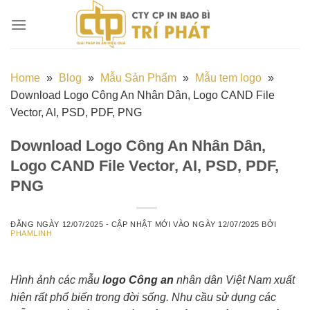
Chuyển
đến
nội
dung
Home
»
Blog
»
Mẫu Sản Phẩm
»
Mẫu tem logo
»
Download Logo Công An Nhân Dân, Logo CAND File
Vector, AI, PSD, PDF, PNG
Download Logo Công An Nhân Dân,
Logo CAND File Vector, AI, PSD, PDF,
PNG
ĐĂNG NGÀY
12/07/2025
- CẬP NHẬT MỚI VÀO NGÀY
12/07/2025
BỞI
PHAMLINH
Hình ảnh các mẫu
logo Công an
nhân dân Việt Nam xuất
hiện rất phổ biến trong đời sống. Nhu cầu sử dụng các