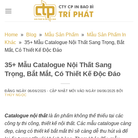
Chuyển
đến
nội
dung
Home
»
Blog
»
Mẫu Sản Phẩm
»
Mẫu Sản Phẩm In
Khác
»
35+ Mẫu Catalogue Nội Thất Sang Trọng, Bắt
Mắt, Có Thiết Kế Độc Đáo
35+ Mẫu Catalogue Nội Thất Sang
Trọng, Bắt Mắt, Có Thiết Kế Độc Đáo
ĐĂNG NGÀY
06/06/2025
- CẬP NHẬT MỚI VÀO NGÀY
06/06/2025
BỞI
THÚY NGỌC
Catalogue nội thất
là ấn phẩm không thể thiếu tại các
công ty thi công, thiết kế nội thất. Các mẫu catalogue càng
đẹp, càng có thiết kế bắt mắt thì sẽ càng dễ thu hút và để