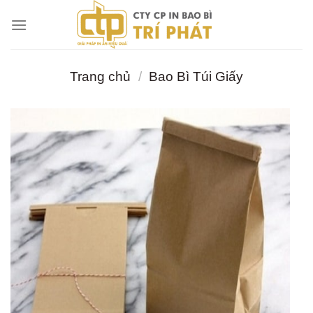
Chuyển
đến
nội
dung
Trang chủ
/
Bao Bì Túi Giấy