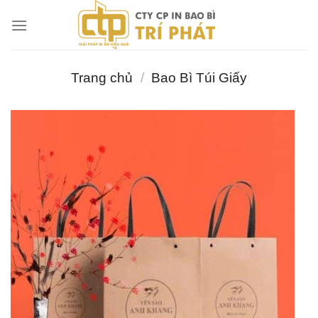
Chuyển
đến
nội
dung
Trang chủ
/
Bao Bì Túi Giấy