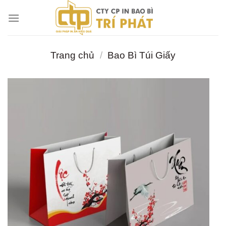
Chuyển
đến
nội
dung
Trang chủ
/
Bao Bì Túi Giấy